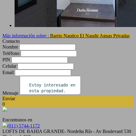
Más información sobre :
Barrio Nautico El Naudir Aguas Privadas
Contacto
Nombre
Teléfono
PIN
Celular
Email
Mensaje
Enviar
0
Encontranos en
(011) 5744-1172
LOFTS DE BAHIA GRANDE- Nordelta Río - Av Boulevard 530