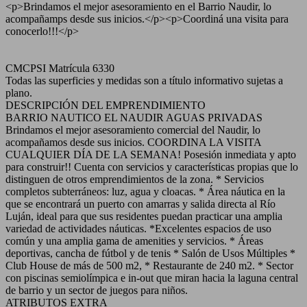
<p>Brindamos el mejor asesoramiento en el Barrio Naudir, lo
acompañamps desde sus inicios.</p><p>Coordiná una visita para
conocerlo!!!</p>
CMCPSI Matrícula 6330
Todas las superficies y medidas son a título informativo sujetas a
plano.
DESCRIPCIÓN DEL EMPRENDIMIENTO
BARRIO NAUTICO EL NAUDIR AGUAS PRIVADAS
Brindamos el mejor asesoramiento comercial del Naudir, lo
acompañamos desde sus inicios. COORDINA LA VISITA
CUALQUIER DÍA DE LA SEMANA! Posesión inmediata y apto
para construir!! Cuenta con servicios y características propias que lo
distinguen de otros emprendimientos de la zona. * Servicios
completos subterráneos: luz, agua y cloacas. * Área náutica en la
que se encontrará un puerto con amarras y salida directa al Río
Luján, ideal para que sus residentes puedan practicar una amplia
variedad de actividades náuticas. *Excelentes espacios de uso
común y una amplia gama de amenities y servicios. * Áreas
deportivas, cancha de fútbol y de tenis * Salón de Usos Múltiples *
Club House de más de 500 m2, * Restaurante de 240 m2. * Sector
con piscinas semiolímpica e in-out que miran hacia la laguna central
de barrio y un sector de juegos para niños.
ATRIBUTOS EXTRA