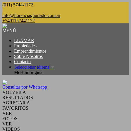
(011) 5744-1172
|
info@florenciaghurtado.com.ar
+5491157441172
MENÚ
LLAMAR
Propiedades
Emprendimientos
Sobre Nosotros
Contacto
Seleccionar idioma
▼
Mostrar original
Consultar por Whatsapp
VOLVER A
RESULTADOS
AGREGAR A
FAVORITOS
VER
FOTOS
VER
VIDEOS