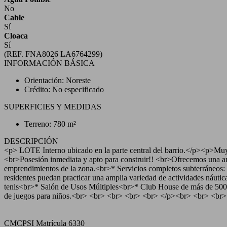
No
Cable
Sí
Cloaca
Sí
(REF. FNA8026 LA6764299)
INFORMACIÓN BÁSICA
Orientación: Noreste
Crédito: No especificado
SUPERFICIES Y MEDIDAS
Terreno: 780 m²
DESCRIPCIÓN
<p> LOTE Interno ubicado en la parte central del barrio.</p><p>Mu
<br>Posesión inmediata y apto para construir!! <br>Ofrecemos una am
emprendimientos de la zona.<br>* Servicios completos subterráneos: lu
residentes puedan practicar una amplia variedad de actividades náuti
tenis<br>* Salón de Usos Múltiples<br>* Club House de más de 500 m2
de juegos para niños.<br> <br> <br> <br> <br> </p><br> <br> <br
CMCPSI Matrícula 6330