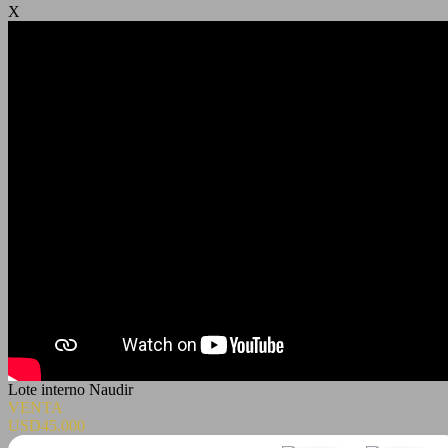
X
Lote interno Naudir
VENTA
USD45.000