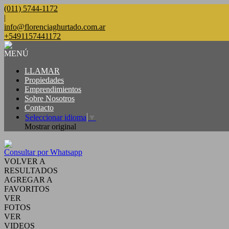
(011) 5744-1172
|
info@florenciaghurtado.com.ar
+5491157441172
MENÚ
LLAMAR
Propiedades
Emprendimientos
Sobre Nosotros
Contacto
Seleccionar idioma
▼
Mostrar original
Consultar por Whatsapp
VOLVER A
RESULTADOS
AGREGAR A
FAVORITOS
VER
FOTOS
VER
VIDEOS