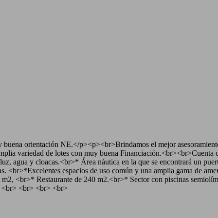
y buena orientación NE.</p><p><br>Brindamos el mejor asesoramiento
plia variedad de lotes con muy buena Financiación.<br><br>Cuenta con 
z, agua y cloacas.<br>* Área náutica en la que se encontrará un puerto
cas. <br>*Excelentes espacios de uso común y una amplia gama de ameni
, <br>* Restaurante de 240 m2.<br>* Sector con piscinas semiolímpica
> <br> <br> <br> <br>