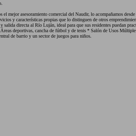
o.
or asesoramiento comercial del Naudir, lo acompañamos des
ios y características propias que lo distinguen de otros emprendimient
y salida directa al Río Luján, ideal para que sus residentes puedan pra
 Áreas deportivas, cancha de fútbol y de tenis * Salón de Usos Múltip
ntral de barrio y un sector de juegos para niños.