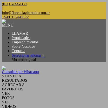
(011) 5744-1172
|
info@florenciaghurtado.com.ar
+5491157441172
MENÚ
LLAMAR
Propiedades
Emprendimientos
Sobre Nosotros
Contacto
Seleccionar idioma
▼
Mostrar original
Consultar por Whatsapp
VOLVER A
RESULTADOS
AGREGAR A
FAVORITOS
VER
FOTOS
VER
VIDEOS