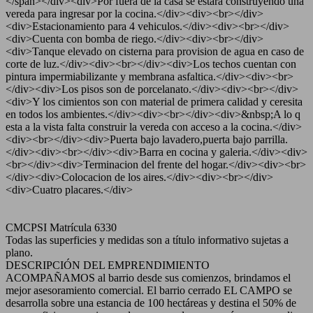
</span></div><div>Por fuera de la casa se estara construyendo una
vereda para ingresar por la cocina.</div><div><br></div>
<div>Estacionamiento para 4 vehiculos.</div><div><br></div>
<div>Cuenta con bomba de riego.</div><div><br></div>
<div>Tanque elevado on cisterna para provision de agua en caso de
corte de luz.</div><div><br></div><div>Los techos cuentan con
pintura impermiabilizante y membrana asfaltica.</div><div><br>
</div><div>Los pisos son de porcelanato.</div><div><br></div>
<div>Y los cimientos son con material de primera calidad y ceresita
en todos los ambientes.</div><div><br></div><div>&nbsp;A lo q
esta a la vista falta construir la vereda con acceso a la cocina.</div>
<div><br></div><div>Puerta bajo lavadero,puerta bajo parrilla.
</div><div><br></div><div>Barra en cocina y galeria.</div><div>
<br></div><div>Terminacion del frente del hogar.</div><div><br>
</div><div>Colocacion de los aires.</div><div><br></div>
<div>Cuatro placares.</div>
CMCPSI Matrícula 6330
Todas las superficies y medidas son a título informativo sujetas a
plano.
DESCRIPCIÓN DEL EMPRENDIMIENTO
ACOMPAÑAMOS al barrio desde sus comienzos, brindamos el
mejor asesoramiento comercial. El barrio cerrado EL CAMPO se
desarrolla sobre una estancia de 100 hectáreas y destina el 50% de