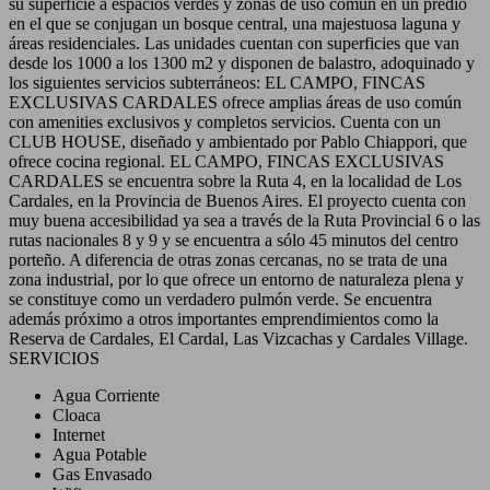
su superficie a espacios verdes y zonas de uso común en un predio
en el que se conjugan un bosque central, una majestuosa laguna y
áreas residenciales. Las unidades cuentan con superficies que van
desde los 1000 a los 1300 m2 y disponen de balastro, adoquinado y
los siguientes servicios subterráneos: EL CAMPO, FINCAS
EXCLUSIVAS CARDALES ofrece amplias áreas de uso común
con amenities exclusivos y completos servicios. Cuenta con un
CLUB HOUSE, diseñado y ambientado por Pablo Chiappori, que
ofrece cocina regional. EL CAMPO, FINCAS EXCLUSIVAS
CARDALES se encuentra sobre la Ruta 4, en la localidad de Los
Cardales, en la Provincia de Buenos Aires. El proyecto cuenta con
muy buena accesibilidad ya sea a través de la Ruta Provincial 6 o las
rutas nacionales 8 y 9 y se encuentra a sólo 45 minutos del centro
porteño. A diferencia de otras zonas cercanas, no se trata de una
zona industrial, por lo que ofrece un entorno de naturaleza plena y
se constituye como un verdadero pulmón verde. Se encuentra
además próximo a otros importantes emprendimientos como la
Reserva de Cardales, El Cardal, Las Vizcachas y Cardales Village.
SERVICIOS
Agua Corriente
Cloaca
Internet
Agua Potable
Gas Envasado