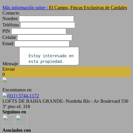
Más información sobre :
El Campo, Fincas Exclusivas de Cardales
Contacto
Nombre
Teléfono
PIN
Celular
Email
Mensaje
Enviar
0
Encontranos en
(011) 5744-1172
LOFTS DE BAHIA GRANDE- Nordelta Río - Av Boulevard 530
3° piso of. 318
Seguinos en
Asociados con