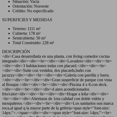
Situación: Vacía
Orientación: Noroeste
Crédito: No especificado
SUPERFICIES Y MEDIDAS
Terreno: 1111 m²
Cubierta: 178 m²
Semicubierta: 50 m²
Total Construido: 228 m²
DESCRIPCIÓN
<div>Casa desarrollada en una planta, con living comedor cocina
integrado</div><div><br></div><div>Lavadero</div><div><br>
</div><div>3 habitaciones todas con placard.</div><div><br>
</div><div>Suite con vestidor, dos placards,baño con
jacuzzy</div><div><br></div><div>Galeria con parrilla y barra.
</div><div><br></div><div>Gran susperficie de parque con vista
al Bosque.</div><div><br></div><div>Piscina 4 x 8.con deck.
</div><div><br></div><div>4 aires acondicionados
frio/calor</div><div><br></div><div>Hogar a leña</div><div>
<br></div><div>Aberturas de 1era calidad con doble vidrio y
mosquiteros.</div><div><br></div><div>Los sanitarios son marca
roca,al igual q la mayor parte de la griferia<span style="font-size:
14px;">.</span></div><div><span style="font-size: 14px;"><br>