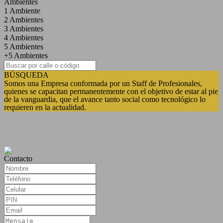
Ambientes
1 Ambiente
2 Ambientes
3 Ambientes
4 Ambientes
5 Ambientes
+5 Ambientes
BÚSQUEDA
Somos una Empresa conformada por un Staff de Profesionales,
quienes se capacitan permanentemente con el objetivo de estar al pie
de la vanguardia, que el avance tanto social como tecnológico lo
requieren en la actualidad.
Contacto