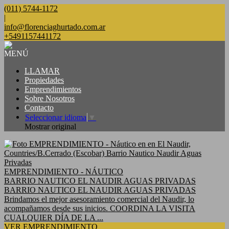
(011) 5744-1172
|
info@florenciaghurtado.com.ar
+5491157441172
MENÚ
LLAMAR
Propiedades
Emprendimientos
Sobre Nosotros
Contacto
Seleccionar idioma
▼
Mostrar original
EMPRENDIMIENTO - NÁUTICO
BARRIO NAUTICO EL NAUDIR AGUAS PRIVADAS
BARRIO NAUTICO EL NAUDIR AGUAS PRIVADAS
Brindamos el mejor asesoramiento comercial del Naudir, lo
acompañamos desde sus inicios. COORDINA LA VISITA
CUALQUIER DÍA DE LA ...
VER EMPRENDIMIENTO